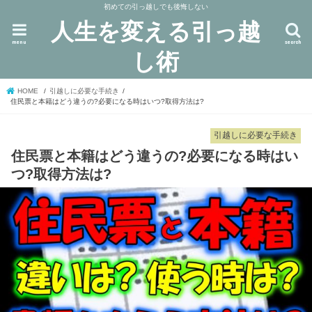
初めての引っ越しでも後悔しない
人生を変える引っ越
menu
search
し術
HOME
引越しに必要な手続き
住民票と本籍はどう違うの?必要になる時はいつ?取得方法は?
引越しに必要な手続き
住民票と本籍はどう違うの?必要になる時はい
つ?取得方法は?