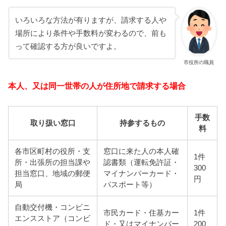
いろいろな方法が有りますが、請求する人や
場所により条件や手数料が変わるので、前も
って確認する方が良いですよ。
市役所の職員
本人、又は同一世帯の人が住所地で請求する場合
手数
取り扱い窓口
持参するもの
料
各市区町村の役所・支
窓口に来た人の本人確
1件
所・出張所の担当課や
認書類（運転免許証・
300
担当窓口、地域の郵便
マイナンバーカード・
円
局
パスポート等）
自動交付機・コンビニ
市民カード・住基カー
1件
エンスストア（コンビ
ド・又はマイナンバー
200