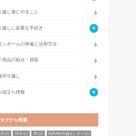
引越し後にやること
引越しに必要な手続き
ダンボールの準備と活用方法
不用品の処分・買取
海外引越し
お役立ち情報
タグから検索
8月
(1)
10月
(1)
JR
(1)
KIZUNA引越センター
(1)