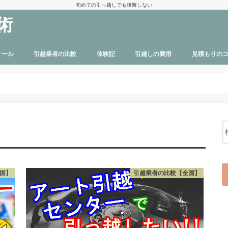
初めての引っ越しでも後悔しない
術
ィール
引越業者の比較
体験記
引越しの費用
見積もりの
国】
引越業者の比較【全国】