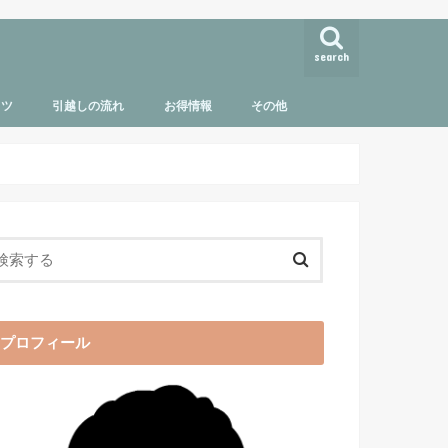
search
コツ
引越しの流れ
お得情報
その他
引越しの準備・荷造り・当日
引越し後にやること
引越しに必要な手続き
ダンボールの準備と活用方法
不用品の処分・買取
お役立ち情報
お部屋探し
海外引越し
問い合わせ
サイトマップ
プロフィール