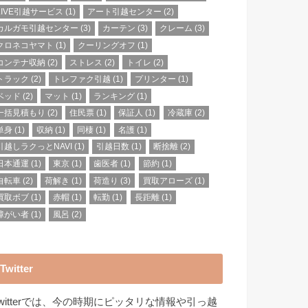
LIVE引越サービス
(1)
アート引越センター
(2)
カルガモ引越センター
(3)
カーテン
(3)
クレーム
(3)
クロネコヤマト
(1)
クーリングオフ
(1)
コンテナ収納
(2)
ストレス
(2)
トイレ
(2)
トラック
(2)
トレファク引越
(1)
プリンター
(1)
ベッド
(2)
マット
(1)
ランキング
(1)
一括見積もり
(2)
住民票
(1)
保証人
(1)
冷蔵庫
(2)
単身
(1)
収納
(1)
同棲
(1)
名護
(1)
引越しラクっとNAVI
(1)
引越日数
(1)
断捨離
(2)
日本通運
(1)
東京
(1)
歯医者
(1)
節約
(1)
自転車
(2)
荷解き
(1)
荷造り
(3)
買取アローズ
(1)
買取ボブ
(1)
赤帽
(1)
転勤
(1)
長距離
(1)
障がい者
(1)
風呂
(2)
Twitter
Twitterでは、今の時期にピッタリな情報や引っ越