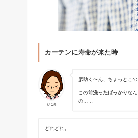
カーテンに寿命が来た時
彦助く〜ん、ちょっとこの
この前
洗ったばっかり
なん
の……
ひこ美
どれどれ。