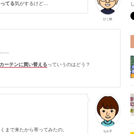
わってる
気がするけど…
ひこ助
……
カーテンに買い替える
っていうのはどう？
近くまで来たから寄ってみたの。
ちか子