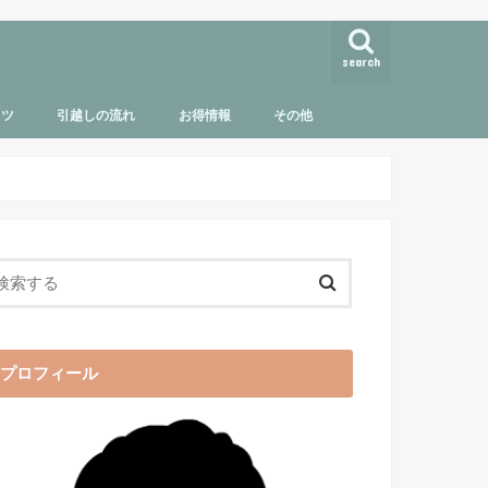
search
コツ
引越しの流れ
お得情報
その他
引越しの準備・荷造り・当日
引越し後にやること
引越しに必要な手続き
ダンボールの準備と活用方法
不用品の処分・買取
お役立ち情報
お部屋探し
海外引越し
問い合わせ
サイトマップ
プロフィール