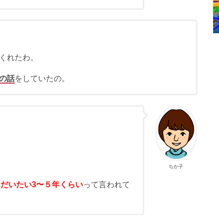
くれたわ。
の話
をしていたの。
ちか子
だいたい3〜５年くらい
って言われて