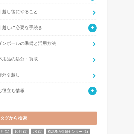
引越し後にやること
引越しに必要な手続き
ダンボールの準備と活用方法
不用品の処分・買取
海外引越し
お役立ち情報
タグから検索
8月
(1)
10月
(1)
JR
(1)
KIZUNA引越センター
(1)