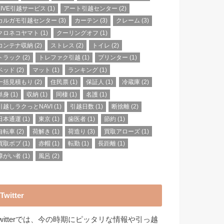
LIVE引越サービス
(1)
アート引越センター
(2)
カルガモ引越センター
(3)
カーテン
(3)
クレーム
(3)
クロネコヤマト
(1)
クーリングオフ
(1)
コンテナ収納
(2)
ストレス
(2)
トイレ
(2)
トラック
(2)
トレファク引越
(1)
プリンター
(1)
ベッド
(2)
マット
(1)
ランキング
(1)
一括見積もり
(2)
住民票
(1)
保証人
(1)
冷蔵庫
(2)
単身
(1)
収納
(1)
同棲
(1)
名護
(1)
引越しラクっとNAVI
(1)
引越日数
(1)
断捨離
(2)
日本通運
(1)
東京
(1)
歯医者
(1)
節約
(1)
自転車
(2)
荷解き
(1)
荷造り
(3)
買取アローズ
(1)
買取ボブ
(1)
赤帽
(1)
転勤
(1)
長距離
(1)
障がい者
(1)
風呂
(2)
Twitter
Twitterでは、今の時期にピッタリな情報や引っ越