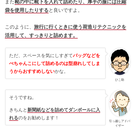
また
靴の中に靴下を入れて詰めたり、厚手の服には圧縮
袋を使用したりする
と良いですよ。
このように、
旅行に行くときに使う荷造りテクニックを
活用して、すっきりと詰めます。
ただ、スペースを気にしすぎて
バッグなどを
ぺちゃんこにして詰めるのは型崩れしてしま
うからおすすめしない
かな。
ひこ助
そうですね。
きちんと
新聞紙などを詰めてダンボールに入
れる
のをお勧めします！
引っ越しアドバ
イザー