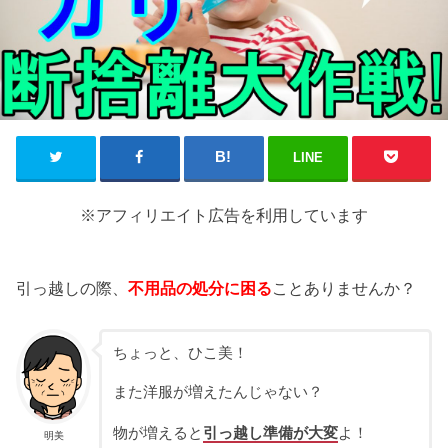
LINE
※アフィリエイト広告を利用しています
引っ越しの際、
不用品の処分に困る
ことありませんか？
ちょっと、ひこ美！
また洋服が増えたんじゃない？
物が増えると
引っ越し準備が大変
よ！
明美